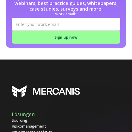
J
webinars, best practice guides, whitepapers,
case studies, surveys and more.
K
Work email*
Katalog
L
Lasten-/Pflichtenheft
Leistungsbeschreibung (SoW)
Lieferantenscouting
Lieferantenverzeichnis
Low-Code-Automatisierung
M
Maverick Buying
N
O
Operativer Einkauf
Lösungen
P
Sourcing
Risikomanagement
Preisliste