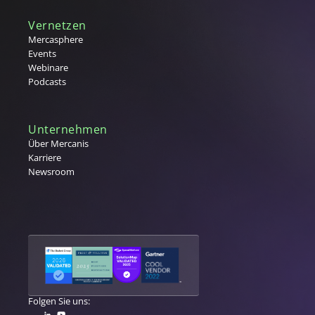
Tier 1,2,3 Lieferanten
Vernetzen
U
Mercasphere
Events
V
Webinare
Podcasts
Vergabe
W
Warengruppe
Unternehmen
Warengruppenmanagement
Über Mercanis
Karriere
Warenwirtschaftssystem (WaWi)
Newsroom
X
Y
Z
Folgen Sie uns: