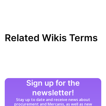
D
Direkte Beschaffung
E
EDI (Electronic Data Interchange)
Einkaufsstrategie
E-Procurement
Related Wikis Terms
ERP-System
F
FI-Daten
Freitextbestellung
G
Guided Buying
H
Sign up for the
I
newsletter!
Incoterms
Stay up to date and receive news about
Indirekte Beschaffung
procurement and Mercanis, as well as new