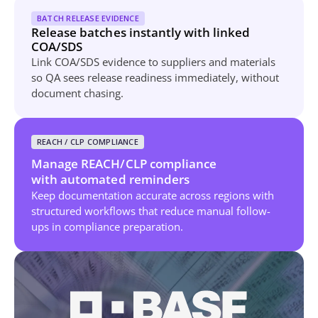
BATCH RELEASE EVIDENCE
Release batches instantly with linked
COA/SDS
Link COA/SDS evidence to suppliers and materials
so QA sees release readiness immediately, without
document chasing.
REACH / CLP COMPLIANCE
Manage REACH/CLP compliance
with automated reminders
Keep documentation accurate across regions with
structured workflows that reduce manual follow-
ups in compliance preparation.