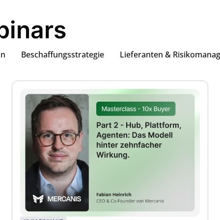
inars
on
Beschaffungsstrategie
Lieferanten & Risikomana