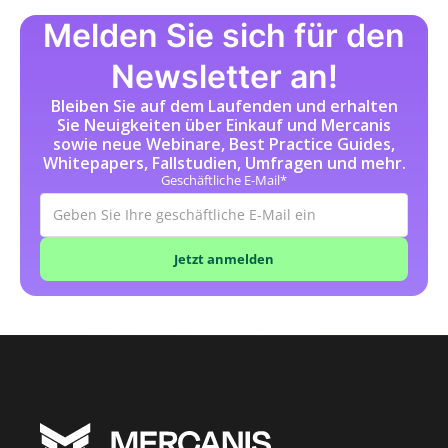
Melden Sie sich für den
Newsletter an!
Bleiben Sie auf dem Laufenden und erhalten
Sie Neuigkeiten über Einkauf und Mercanis
sowie neue Webinare, Best Practice Guides,
Whitepapers, Fallstudien, Umfragen und mehr.
Geschäftliche E-Mail*