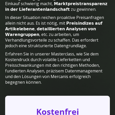
Einkauf schwierig macht, 𝗠𝗮𝗿𝗸𝘁𝗽𝗿𝗲𝗶𝘀𝘁𝗿𝗮𝗻𝘀𝗽𝗮𝗿𝗲𝗻𝘇
𝗶𝗻 𝗱𝗲𝗿 𝗟𝗶𝗲𝗳𝗲𝗿𝗮𝗻𝘁𝗲𝗻𝗹𝗮𝗻𝗱𝘀𝗰𝗵𝗮𝗳𝘁 zu gewinnen.
In dieser Situation reichen proaktive Preisanfragen
allein nicht aus. Es ist nötig, mit 𝗣𝗿𝗲𝗶𝘀𝗶𝗻𝗱𝗶𝘇𝗲𝘀 𝗮𝘂𝗳
𝗔𝗿𝘁𝗶𝗸𝗲𝗹𝗲𝗯𝗲𝗻𝗲, 𝗱𝗲𝘁𝗮𝗶𝗹𝗹𝗶𝗲𝗿𝘁𝗲𝗻 𝗔𝗻𝗮𝗹𝘆𝘀𝗲𝗻 𝘃𝗼𝗻
𝗪𝗮𝗿𝗲𝗻𝗴𝗿𝘂𝗽𝗽𝗲𝗻, etc. zu arbeiten, um
Verhandlungsvorteile zu schaffen. Das erfordert
jedoch eine strukturierte Datengrundlage.
Erfahren Sie in unserer Masterclass, wie Sie dem
Kostendruck durch volatile Lieferketten und
Preisschwankungen mit den richtigen Methoden,
fundierten Analysen, präzisem Datenmanagement
und den Lösungen von Mercanis erfolgreich
begegnen können.
Kostenfrei