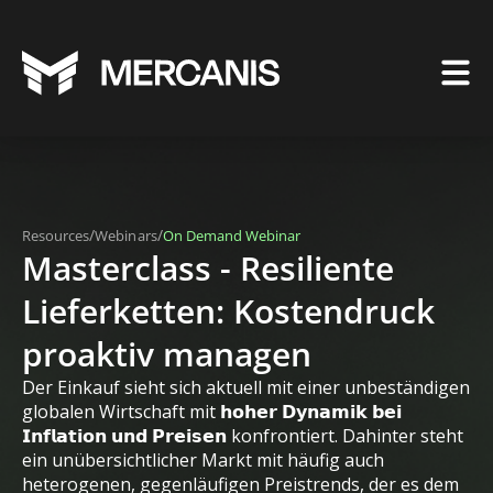
/
/
Resources
Webinars
On Demand Webinar
Masterclass - Resiliente
Lieferketten: Kostendruck
proaktiv managen
Der Einkauf sieht sich aktuell mit einer unbeständigen
globalen Wirtschaft mit 𝗵𝗼𝗵𝗲𝗿 𝗗𝘆𝗻𝗮𝗺𝗶𝗸 𝗯𝗲𝗶
𝗜𝗻𝗳𝗹𝗮𝘁𝗶𝗼𝗻 𝘂𝗻𝗱 𝗣𝗿𝗲𝗶𝘀𝗲𝗻 konfrontiert. Dahinter steht
ein unübersichtlicher Markt mit häufig auch
heterogenen, gegenläufigen Preistrends, der es dem