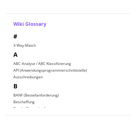
Wiki Glossary
#
3-Way-Match
A
ABC-Analyse / ABC Klassifizierung
API (Anwendungsprogrammierschnittstelle)
Ausschreibungen
B
BANF (Bestellanforderung)
Beschaffung
Beschaffungsplattform
Beschaffungsprozess
C
D