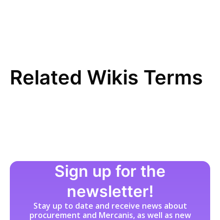
Direkte Beschaffung
E
EDI (Electronic Data Interchange)
Einkaufsstrategie
E-Procurement
Related Wikis Terms
ERP-System
F
FI-Daten
Freitextbestellung
G
Guided Buying
H
Sign up for the
I
newsletter!
Incoterms
Stay up to date and receive news about
Indirekte Beschaffung
procurement and Mercanis, as well as new
J