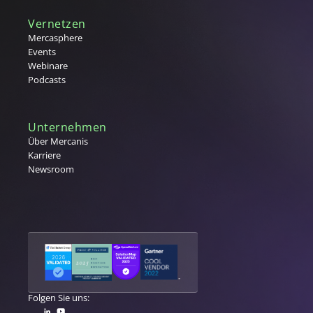
Tier 1,2,3 Lieferanten
Vernetzen
U
Mercasphere
Events
V
Webinare
Podcasts
Vergabe
W
Warengruppe
Unternehmen
Warengruppenmanagement
Über Mercanis
Karriere
Warenwirtschaftssystem (WaWi)
Newsroom
X
Y
Z
Folgen Sie uns: