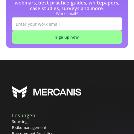
webinars, best practice guides, whitepapers,
case studies, surveys and more.
K
Work email*
Katalog
L
Lasten-/Pflichtenheft
Leistungsbeschreibung (SoW)
Lieferantenscouting
Lieferantenverzeichnis
Low-Code-Automatisierung
M
Maverick Buying
N
O
Operativer Einkauf
Lösungen
P
Sourcing
Risikomanagement
Preisliste
Procurement Analytics