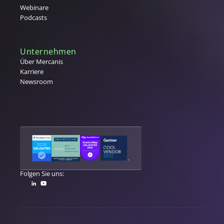
V
Webinare
Podcasts
Vergabe
W
Warengruppe
Unternehmen
Warengruppenmanagement
Über Mercanis
Karriere
Warenwirtschaftssystem (WaWi)
Newsroom
X
Y
Z
Folgen Sie uns: