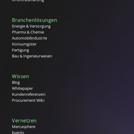
Q
R
Branchenlösungen
Rahmenvereinbarung
Energie & Versorgung
Rahmenvertrag (MSA)
Pharma & Chemie
RFx-Prozesse (RFI, RFQ, RFP)
Automobilindustrie
S
Konsumgüter
Fertigung
Single Sourcing
Bau & Ingenieurwesen
Source to Contract (S2C)
Source-to-Pay (S2P) Prozess
Sourcing (Lieferantenauswahl)
Wissen
Strategischer Einkauf
Blog
Supplier Lifecycle Management (SLM)
Whitepaper
Supplier Relationship Management (SRM)
Kundenreferenzen
T
Procurement Wiki
Tail Spend
Tier 1,2,3 Lieferanten
Vernetzen
U
Mercasphere
Events