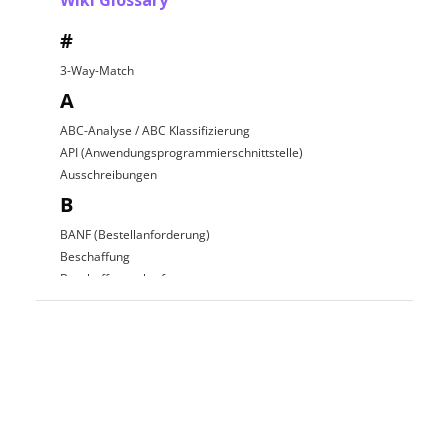
Wiki Glossary
#
3-Way-Match
A
ABC-Analyse / ABC Klassifizierung
API (Anwendungsprogrammierschnittstelle)
Ausschreibungen
B
BANF (Bestellanforderung)
Beschaffung
Beschaffungsplattform
Beschaffungsprozess
C
D
Direkte Beschaffung
E