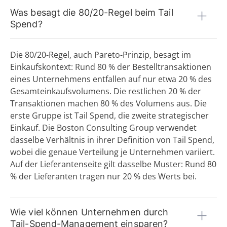
F
Was besagt die 80/20-Regel beim Tail
FI-Daten
Spend?
Freitextbestellung
G
Die 80/20-Regel, auch Pareto-Prinzip, besagt im
Guided Buying
Einkaufskontext: Rund 80 % der Bestelltransaktionen
H
eines Unternehmens entfallen auf nur etwa 20 % des
Gesamteinkaufsvolumens. Die restlichen 20 % der
I
Transaktionen machen 80 % des Volumens aus. Die
Incoterms
erste Gruppe ist Tail Spend, die zweite strategischer
Indirekte Beschaffung
Einkauf. Die Boston Consulting Group verwendet
J
dasselbe Verhältnis in ihrer Definition von Tail Spend,
wobei die genaue Verteilung je Unternehmen variiert.
K
Auf der Lieferantenseite gilt dasselbe Muster: Rund 80
Katalog
% der Lieferanten tragen nur 20 % des Werts bei.
L
Lasten-/Pflichtenheft
Wie viel können Unternehmen durch
Leistungsbeschreibung (SoW)
Tail-Spend-Management einsparen?
Lieferantenscouting