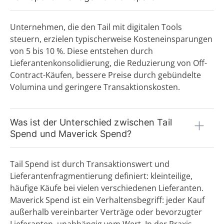
Lieferantenverzeichnis
Low-Code-Automatisierung
Unternehmen, die den Tail mit digitalen Tools
M
steuern, erzielen typischerweise Kosteneinsparungen
Maverick Buying
von 5 bis 10 %. Diese entstehen durch
N
Lieferantenkonsolidierung, die Reduzierung von Off-
Contract-Käufen, bessere Preise durch gebündelte
O
Volumina und geringere Transaktionskosten.
Operativer Einkauf
P
Was ist der Unterschied zwischen Tail
Preisliste
Spend und Maverick Spend?
Procure-to-Pay Prozess (P2P)
Purchase Order (P.O.) / Auftragsbestätigung
Purchase Request (P.R.) / Beschaffungsanforderung (BANF)
Tail Spend ist durch Transaktionswert und
Q
Lieferantenfragmentierung definiert: kleinteilige,
häufige Käufe bei vielen verschiedenen Lieferanten.
R
Maverick Spend ist ein Verhaltensbegriff: jeder Kauf
Rahmenvereinbarung
außerhalb vereinbarter Verträge oder bevorzugter
Rahmenvertrag (MSA)