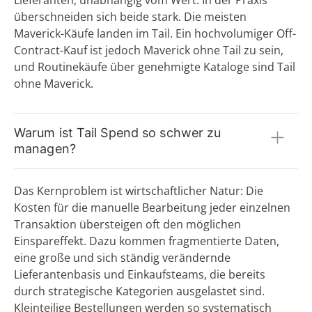
Lieferanten, unabhängig vom Wert. In der Praxis
RFx-Prozesse (RFI, RFQ, RFP)
überschneiden sich beide stark. Die meisten
S
Maverick-Käufe landen im Tail. Ein hochvolumiger Off-
Contract-Kauf ist jedoch Maverick ohne Tail zu sein,
Single Sourcing
und Routinekäufe über genehmigte Kataloge sind Tail
Source to Contract (S2C)
ohne Maverick.
Source-to-Pay (S2P) Prozess
Sourcing (Lieferantenauswahl)
Strategischer Einkauf
Supplier Lifecycle Management (SLM)
Warum ist Tail Spend so schwer zu
Supplier Relationship Management (SRM)
managen?
T
Tail Spend
Das Kernproblem ist wirtschaftlicher Natur: Die
Tier 1,2,3 Lieferanten
Kosten für die manuelle Bearbeitung jeder einzelnen
U
Transaktion übersteigen oft den möglichen
Einspareffekt. Dazu kommen fragmentierte Daten,
V
eine große und sich ständig verändernde
Vergabe
Lieferantenbasis und Einkaufsteams, die bereits
W
durch strategische Kategorien ausgelastet sind.
Kleinteilige Bestellungen werden so systematisch
Warengruppe