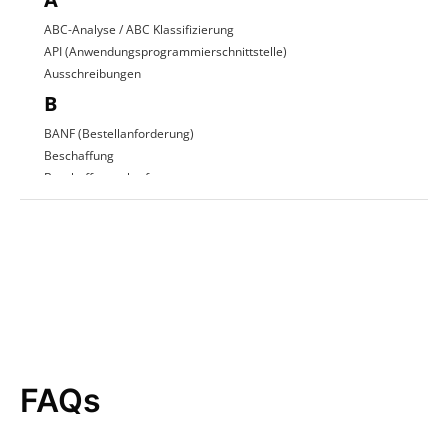
ABC-Analyse / ABC Klassifizierung
API (Anwendungsprogrammierschnittstelle)
Ausschreibungen
B
BANF (Bestellanforderung)
Beschaffung
Beschaffungsplattform
Beschaffungsprozess
C
D
Direkte Beschaffung
E
EDI (Electronic Data Interchange)
Einkaufsstrategie
FAQs
E-Procurement
ERP-System