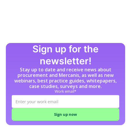
F
FI-Daten
Freitextbestellung
G
Guided Buying
H
Sign up for the
I
newsletter!
Incoterms
Stay up to date and receive news about
Indirekte Beschaffung
procurement and Mercanis, as well as new
J
webinars, best practice guides, whitepapers,
case studies, surveys and more.
K
Work email*
Katalog
L
Lasten-/Pflichtenheft
Leistungsbeschreibung (SoW)
Lieferantenscouting