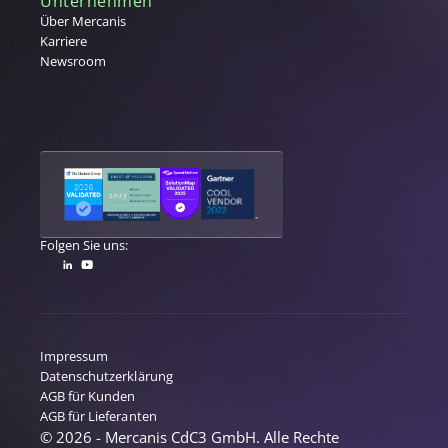
Unternehmen
Warengruppenmanagement
Über Mercanis
Karriere
Warenwirtschaftssystem (WaWi)
Newsroom
X
Y
Z
Folgen Sie uns:
Impressum
Datenschutzerklärung
AGB für Kunden
AGB für Lieferanten
© 2026 - Mercanis CdC3 GmbH. Alle Rechte