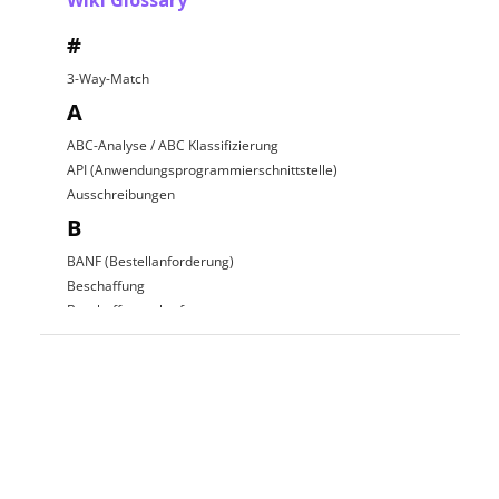
Wiki Glossary
#
3-Way-Match
A
ABC-Analyse / ABC Klassifizierung
API (Anwendungsprogrammierschnittstelle)
Ausschreibungen
B
BANF (Bestellanforderung)
Beschaffung
Beschaffungsplattform
Beschaffungsprozess
C
D
Direkte Beschaffung
E