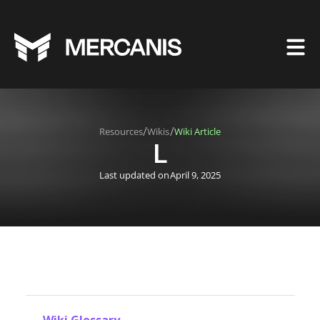
/
/
Resources
Wikis
Wiki Article
L
Last updated on
April 9, 2025