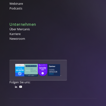
V
Webinare
Podcasts
Vergabe
W
Warengruppe
Unternehmen
Warengruppenmanagement
Über Mercanis
Karriere
Warenwirtschaftssystem (WaWi)
Newsroom
X
Y
Z
Folgen Sie uns: