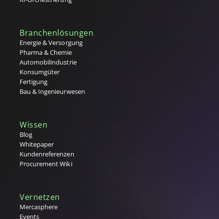
Q
R
Branchenlösungen
Rahmenvereinbarung
Energie & Versorgung
Rahmenvertrag (MSA)
Pharma & Chemie
RFx-Prozesse (RFI, RFQ, RFP)
Automobilindustrie
S
Konsumgüter
Fertigung
Single Sourcing
Bau & Ingenieurwesen
Source to Contract (S2C)
Source-to-Pay (S2P) Prozess
Sourcing (Lieferantenauswahl)
Wissen
Strategischer Einkauf
Blog
Supplier Lifecycle Management (SLM)
Whitepaper
Supplier Relationship Management (SRM)
Kundenreferenzen
T
Procurement Wiki
Tail Spend
Tier 1,2,3 Lieferanten
Vernetzen
U
Mercasphere
Events