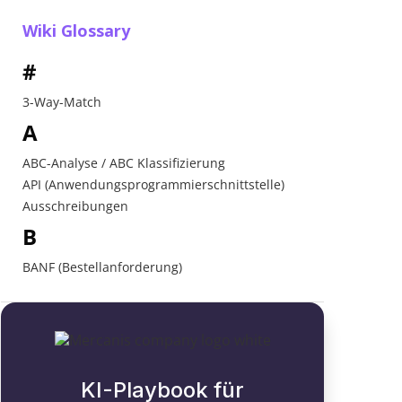
Wiki Glossary
#
3-Way-Match
A
ABC-Analyse / ABC Klassifizierung
API (Anwendungsprogrammierschnittstelle)
Ausschreibungen
B
BANF (Bestellanforderung)
Beschaffung
Beschaffungsplattform
Beschaffungsprozess
C
KI-Playbook für
D