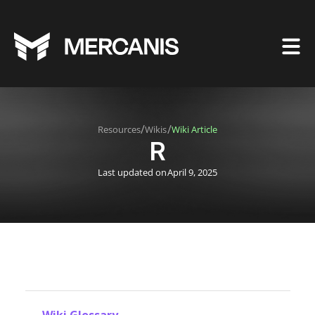
/
/
Resources
Wikis
Wiki Article
R
Last updated on
April 9, 2025