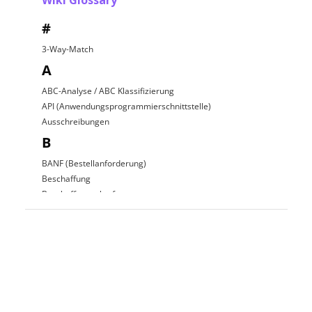
Wiki Glossary
#
3-Way-Match
A
ABC-Analyse / ABC Klassifizierung
API (Anwendungsprogrammierschnittstelle)
Ausschreibungen
B
BANF (Bestellanforderung)
Beschaffung
Beschaffungsplattform
Beschaffungsprozess
C
D
Direkte Beschaffung
E