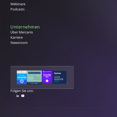
V
Webinare
Podcasts
Vergabe
W
Warengruppe
Unternehmen
Warengruppenmanagement
Über Mercanis
Karriere
Warenwirtschaftssystem (WaWi)
Newsroom
X
Y
Z
Folgen Sie uns: