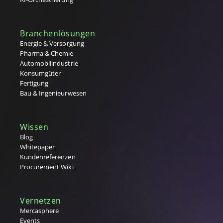
Q
R
Branchenlösungen
Rahmenvereinbarung
Energie & Versorgung
Rahmenvertrag (MSA)
Pharma & Chemie
RFx-Prozesse (RFI, RFQ, RFP)
Automobilindustrie
S
Konsumgüter
Fertigung
Single Sourcing
Bau & Ingenieurwesen
Source to Contract (S2C)
Source-to-Pay (S2P) Prozess
Sourcing (Lieferantenauswahl)
Wissen
Strategischer Einkauf
Blog
Supplier Lifecycle Management (SLM)
Whitepaper
Supplier Relationship Management (SRM)
Kundenreferenzen
T
Procurement Wiki
Tail Spend
Tier 1,2,3 Lieferanten
Vernetzen
U
Mercasphere
Events