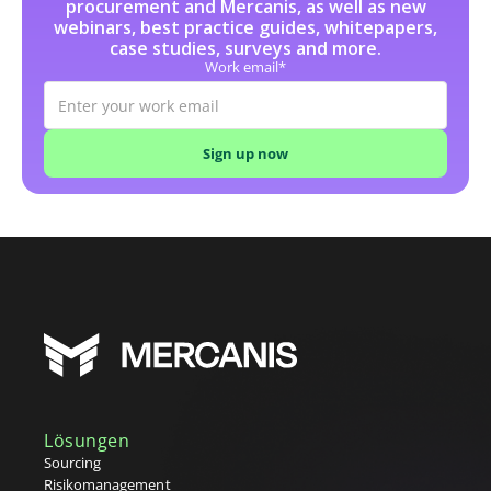
procurement and Mercanis, as well as new
J
webinars, best practice guides, whitepapers,
case studies, surveys and more.
K
Work email*
Katalog
L
Lasten-/Pflichtenheft
Leistungsbeschreibung (SoW)
Lieferantenscouting
Lieferantenverzeichnis
Low-Code-Automatisierung
M
Maverick Buying
N
O
Operativer Einkauf
Lösungen
P
Sourcing
Risikomanagement