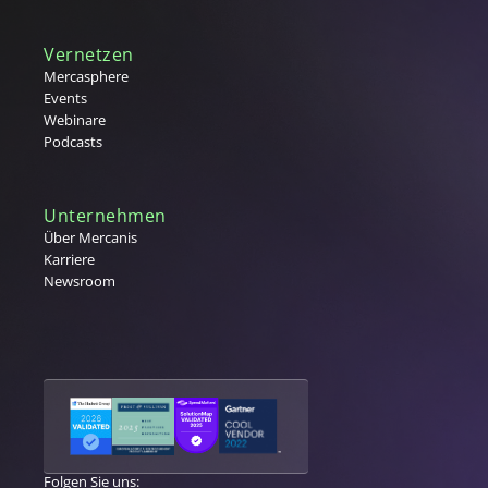
Tail Spend
Tier 1,2,3 Lieferanten
Vernetzen
U
Mercasphere
Events
V
Webinare
Podcasts
Vergabe
W
Warengruppe
Unternehmen
Warengruppenmanagement
Über Mercanis
Karriere
Warenwirtschaftssystem (WaWi)
Newsroom
X
Y
Z
Folgen Sie uns: