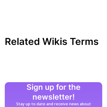
D
Direkte Beschaffung
E
EDI (Electronic Data Interchange)
Einkaufsstrategie
E-Procurement
Related Wikis Terms
ERP-System
F
FI-Daten
Freitextbestellung
G
Guided Buying
H
Sign up for the
I
newsletter!
Incoterms
Stay up to date and receive news about
Indirekte Beschaffung