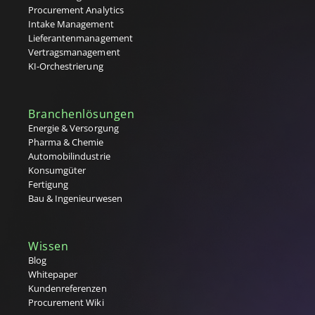
Preisliste
Procurement Analytics
Procure-to-Pay Prozess (P2P)
Intake Management
Purchase Order (P.O.) / Auftragsbestätigung
Lieferantenmanagement
Purchase Request (P.R.) / Beschaffungsanforderung (BANF)
Vertragsmanagement
Q
KI-Orchestrierung
R
Branchenlösungen
Rahmenvereinbarung
Energie & Versorgung
Rahmenvertrag (MSA)
Pharma & Chemie
RFx-Prozesse (RFI, RFQ, RFP)
Automobilindustrie
S
Konsumgüter
Fertigung
Single Sourcing
Bau & Ingenieurwesen
Source to Contract (S2C)
Source-to-Pay (S2P) Prozess
Sourcing (Lieferantenauswahl)
Wissen
Strategischer Einkauf
Blog
Supplier Lifecycle Management (SLM)
Whitepaper
Supplier Relationship Management (SRM)
Kundenreferenzen
T
Procurement Wiki