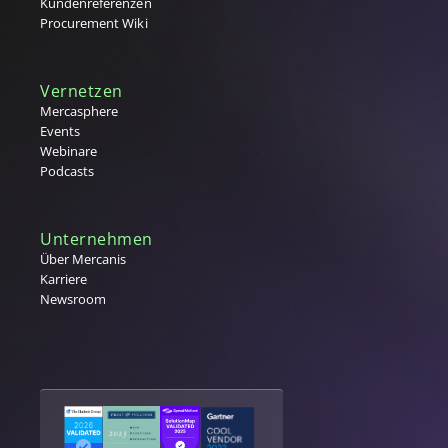
Kundenreferenzen
T
Procurement Wiki
Tail Spend
Tier 1,2,3 Lieferanten
Vernetzen
U
Mercasphere
Events
V
Webinare
Podcasts
Vergabe
W
Warengruppe
Unternehmen
Warengruppenmanagement
Über Mercanis
Karriere
Warenwirtschaftssystem (WaWi)
Newsroom
X
Y
Z