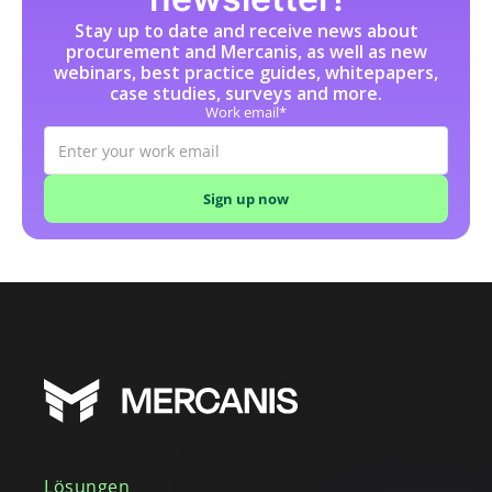
Incoterms
Stay up to date and receive news about
Indirekte Beschaffung
procurement and Mercanis, as well as new
J
webinars, best practice guides, whitepapers,
case studies, surveys and more.
K
Work email*
Katalog
L
Lasten-/Pflichtenheft
Leistungsbeschreibung (SoW)
Lieferantenscouting
Lieferantenverzeichnis
Low-Code-Automatisierung
M
Maverick Buying
N
O
Operativer Einkauf
Lösungen