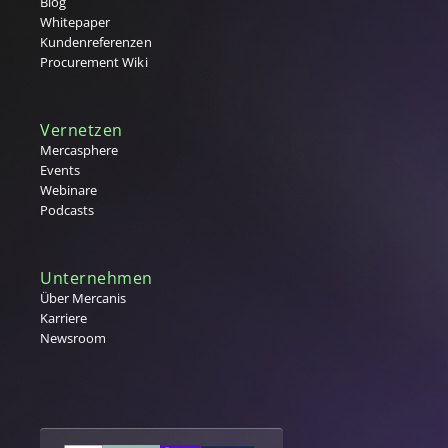
Blog
Supplier Lifecycle Management (SLM)
Whitepaper
Supplier Relationship Management (SRM)
Kundenreferenzen
T
Procurement Wiki
Tail Spend
Tier 1,2,3 Lieferanten
Vernetzen
U
Mercasphere
Events
V
Webinare
Podcasts
Vergabe
W
Warengruppe
Unternehmen
Warengruppenmanagement
Über Mercanis
Karriere
Warenwirtschaftssystem (WaWi)
Newsroom
X
Y
Z