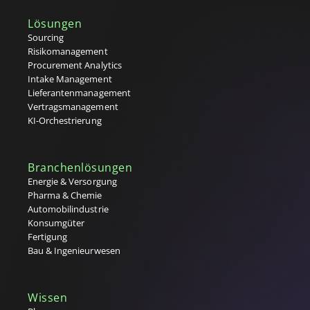
Operativer Einkauf
Lösungen
P
Sourcing
Risikomanagement
Preisliste
Procurement Analytics
Procure-to-Pay Prozess (P2P)
Intake Management
Purchase Order (P.O.) / Auftragsbestätigung
Lieferantenmanagement
Purchase Request (P.R.) / Beschaffungsanforderung (BANF)
Vertragsmanagement
Q
KI-Orchestrierung
R
Branchenlösungen
Rahmenvereinbarung
Energie & Versorgung
Rahmenvertrag (MSA)
Pharma & Chemie
RFx-Prozesse (RFI, RFQ, RFP)
Automobilindustrie
S
Konsumgüter
Fertigung
Single Sourcing
Bau & Ingenieurwesen
Source to Contract (S2C)
Source-to-Pay (S2P) Prozess
Sourcing (Lieferantenauswahl)
Wissen
Strategischer Einkauf