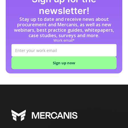
I
newsletter!
Incoterms
Stay up to date and receive news about
Indirekte Beschaffung
procurement and Mercanis, as well as new
J
webinars, best practice guides, whitepapers,
case studies, surveys and more.
K
Work email*
Katalog
L
Lasten-/Pflichtenheft
Leistungsbeschreibung (SoW)
Lieferantenscouting
Lieferantenverzeichnis
Low-Code-Automatisierung
M
Maverick Buying
N
O