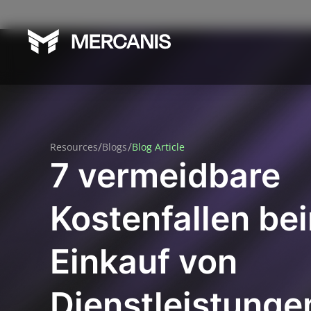
/
/
Resources
Blogs
Blog Article
7 vermeidbare
Kostenfallen be
Einkauf von
Dienstleistunge