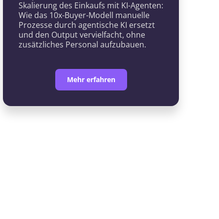
Skalierung des Einkaufs mit KI-Agenten:
Wie das 10x-Buyer-Modell manuelle
Prozesse durch agentische KI ersetzt
und den Output vervielfacht, ohne
zusätzliches Personal aufzubauen.
Mehr erfahren