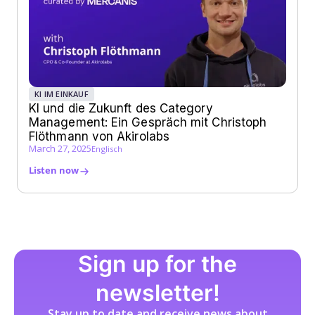
KI IM EINKAUF
KI und die Zukunft des Category
Management: Ein Gespräch mit Christoph
Flöthmann von Akirolabs
March 27, 2025
Englisch
Listen now
Sign up for the
newsletter!
Stay up to date and receive news about