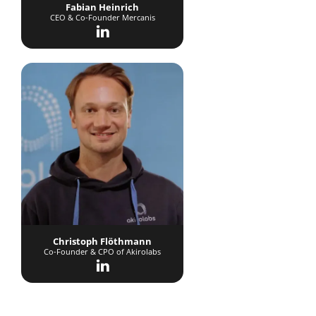
Fabian Heinrich
CEO & Co-Founder Mercanis
Christoph Flöthmann
Co-Founder & CPO of Akirolabs