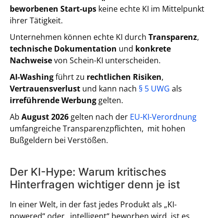
beworbenen Start-ups
keine echte KI im Mittelpunkt
ihrer Tätigkeit.
Unternehmen können echte KI durch
Transparenz
,
technische Dokumentation
und
konkrete
Nachweise
von Schein-KI unterscheiden.
AI-Washing
führt zu
rechtlichen Risiken
,
Vertrauensverlust
und kann nach
§ 5 UWG
als
irreführende Werbung
gelten.
Ab
August 2026
gelten nach der
EU-KI-Verordnung
umfangreiche Transparenzpflichten, mit hohen
Bußgeldern bei Verstößen.
Der KI-Hype: Warum kritisches
Hinterfragen wichtiger denn je ist
In einer Welt, in der fast jedes Produkt als „KI-
powered“ oder „intelligent“ beworben wird, ist es