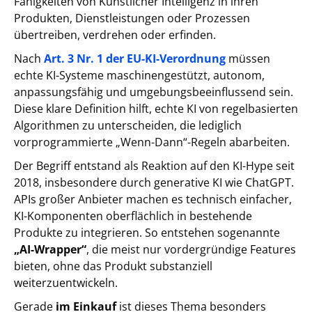
Fähigkeiten von Künstlicher Intelligenz in ihren
Produkten, Dienstleistungen oder Prozessen
übertreiben, verdrehen oder erfinden.
Nach
Art. 3 Nr. 1 der EU-KI-Verordnung
müssen
echte KI-Systeme maschinengestützt, autonom,
anpassungsfähig und umgebungsbeeinflussend sein.
Diese klare Definition hilft, echte KI von regelbasierten
Algorithmen zu unterscheiden, die lediglich
vorprogrammierte „Wenn-Dann“-Regeln abarbeiten.
Der Begriff entstand als Reaktion auf den KI-Hype seit
2018, insbesondere durch generative KI wie ChatGPT.
APIs großer Anbieter machen es technisch einfacher,
KI-Komponenten oberflächlich in bestehende
Produkte zu integrieren. So entstehen sogenannte
„AI-Wrapper“
, die meist nur vordergründige Features
bieten, ohne das Produkt substanziell
weiterzuentwickeln.
Gerade
im Einkauf
ist dieses Thema besonders