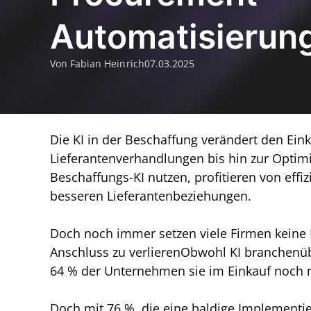
Automatisierun
Von Fabian Heinrich
07.03.2025
Die KI in der Beschaffung verändert den Ein
Lieferantenverhandlungen bis hin zur Optim
Beschaffungs-KI nutzen, profitieren von eff
besseren Lieferantenbeziehungen.
Doch noch immer setzen viele Firmen keine 
Anschluss zu verlierenObwohl KI branchenüb
64 % der Unternehmen sie im Einkauf noch n
Doch mit 76 %, die eine baldige Implementi