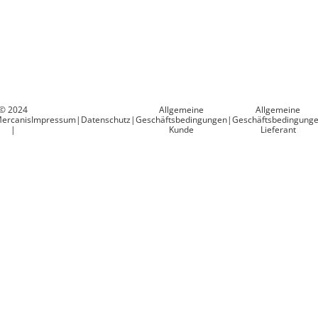
© 2024
Allgemeine
Allgemeine
ercanis
Impressum
|
Datenschutz
|
Geschäftsbedingungen
|
Geschäftsbedingung
|
Kunde
Lieferant